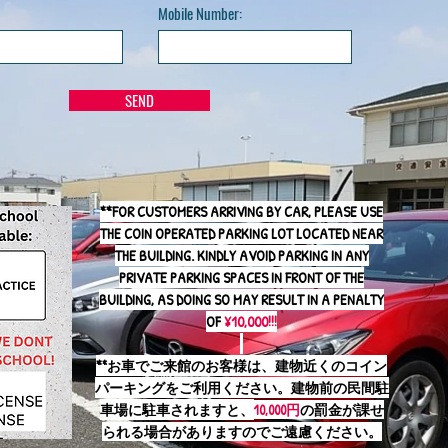
Mobile Number:
SEND
**FOR CUSTOMERS ARRIVING BY CAR, PLEASE USE
THE COIN OPERATED PARKING LOT LOCATED NEAR
THE BUILDING. KINDLY AVOID PARKING IN ANY
PRIVATE PARKING SPACES IN FRONT OF THE
BUILDING, AS DOING SO MAY RESULT IN A PENALTY
OF
¥10,000!!!
*
*お車でご来館のお客様は、建物近くのコイン
パーキングをご利用ください。建物前の民間駐
車場に駐車されますと、
10,000円
の罰金が課せ
られる場合がありますのでご遠慮ください。