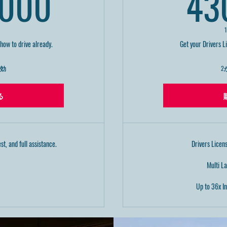
200,000￥
,000
43
how to drive already.
Get your Drivers L
有効
2
る
st, and full assistance.
Drivers Licen
Multi L
Up to 36x In