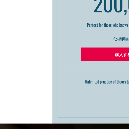
200
Perfect for those who knows 
6か月間
購入す
Unlimited practice of theory te