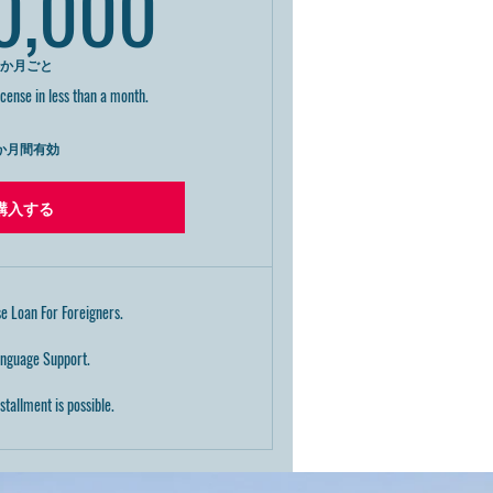
430,000￥
0,000
1か月ごと
icense in less than a month.
か月間有効
購入する
se Loan For Foreigners.
anguage Support.
stallment is possible.