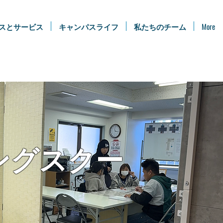
スとサービス
キャンパスライフ
私たちのチーム
More
ングスクー